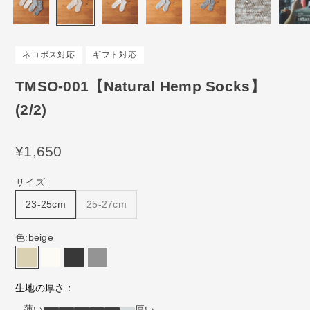
ネコポス対応
ギフト対応
TMSO-001【Natural Hemp Socks】
(2/2)
セール価格
¥1,650
サイズ:
23-25cm
25-27cm
色:
beige
beige
natural
black
gray
生地の厚さ：
薄い
厚い