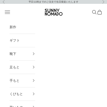
コンテンツへスキップ
平日11時までのご注文で当日発送いたします
前へ
次
SUNNY NOMADO
メニュー
検索
カート
新作
ギフト
靴下
足もと
手もと
くびもと