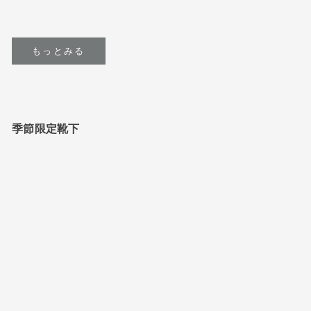
yellow
red
もっとみる
季節限定靴下
NEW
売り切れ
NEW