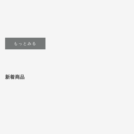
どんな服にも合わせやすい大人
迷ったらこれを選びたい定番ロ
のシンプル靴下セット
ングセラー靴下セット（ベージ
ュ×ブラウン）
セール価格
¥3,710
セール価格
¥3,600
もっとみる
新着商品
NEW
売り切れ
NEW