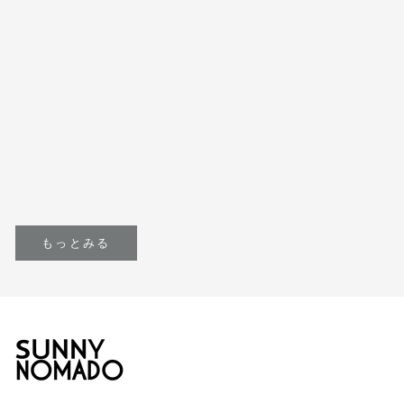
セール価格
セール価格
¥1,650
¥1,760
色
色
red
white
navy
navy
yellow
red
green
green
black
gray
green line
red line
yellow line
もっとみる