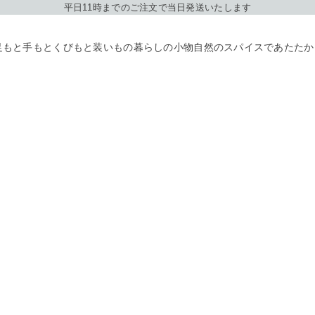
平日11時までのご注文で当日発送いたします
足もと
手もと
くびもと
装いもの
暮らしの小物
自然のスパイスであたたか