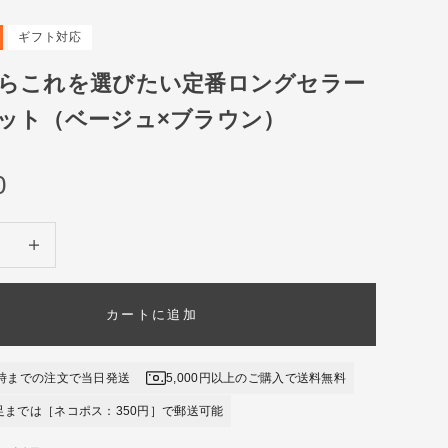
ギフト対応
らこれを選びたい定番ロングセラー
ット（ベージュ×ブラウン）
ル価格
0
す
数量を増やす
カートに追加
1時までの注文で当日発送
5,000円以上のご購入で送料無料
足までは［ネコポス：350円］で郵送可能