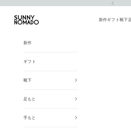
コンテンツへスキップ
前へ
SUNNY NOMADO
新作
ギフト
靴下
新作
ギフト
靴下
足もと
手もと