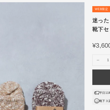
WEB限定
迷った
靴下セ
セー
¥3,60
数量を減ら
平日1
靴下３